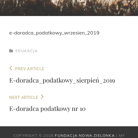
e-doradca_podatkowy_wrzesien_2019
CATEGORIES
EDUKACJA
Nawigacja
Previous
PREV ARTICLE
wpisu
Post
E-doradca_podatkowy_sierpień_2019
Next
NEXT ARTICLE
Post
E-doradca podatkowy nr 10
COPYRIGHT © 2026
FUNDACJA NOWA ZIELONKA
|
MY